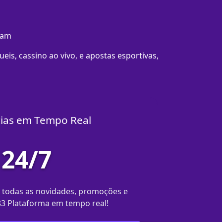
ram
is, cassino ao vivo, e apostas esportivas,
cias em Tempo Real
24/7
e todas as novidades, promoções e
83 Plataforma em tempo real!