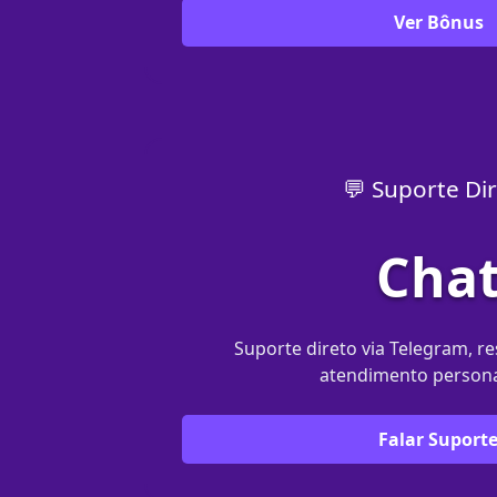
Ver Bônus
💬 Suporte Di
Cha
Suporte direto via Telegram, r
atendimento persona
Falar Suport