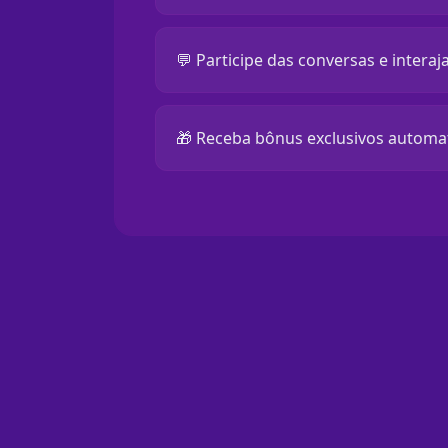
💬 Participe das conversas e interaj
🎁 Receba bônus exclusivos autom