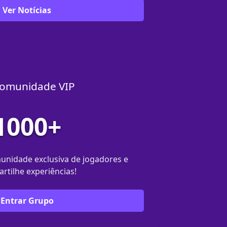
Ver Notícias
Comunidade VIP
1000+
unidade exclusiva de jogadores e
rtilhe experiências!
Entrar Grupo