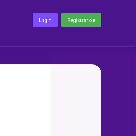
Login
Registrar-se