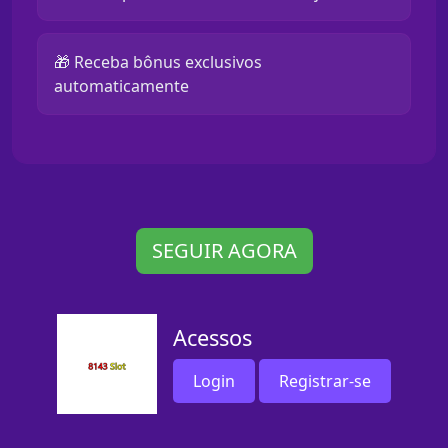
🎁 Receba bônus exclusivos
automaticamente
SEGUIR AGORA
Acessos
Login
Registrar-se