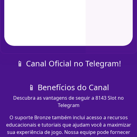
📱 Canal Oficial no Telegram!
📱 Benefícios do Canal
Descubra as vantagens de seguir a 8143 Slot no
Telegram
O suporte Bronze também inclui acesso a recursos
educacionais e tutoriais que ajudam você a maximizar
sua experiência de jogo. Nossa equipe pode fornecer