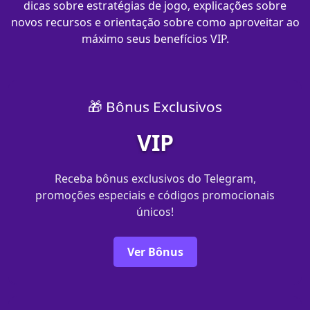
dicas sobre estratégias de jogo, explicações sobre
novos recursos e orientação sobre como aproveitar ao
máximo seus benefícios VIP.
🎁 Bônus Exclusivos
VIP
Receba bônus exclusivos do Telegram,
promoções especiais e códigos promocionais
únicos!
Ver Bônus