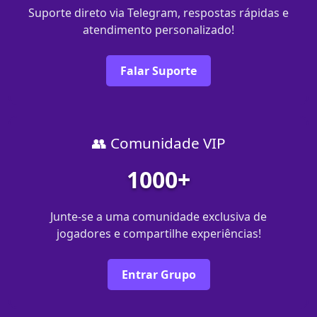
Suporte direto via Telegram, respostas rápidas e
atendimento personalizado!
Falar Suporte
👥 Comunidade VIP
1000+
Junte-se a uma comunidade exclusiva de
jogadores e compartilhe experiências!
Entrar Grupo