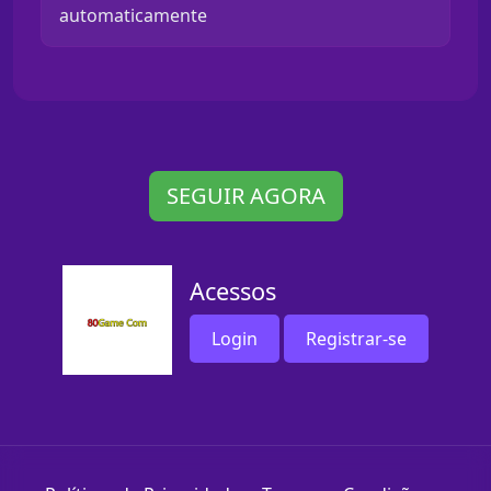
automaticamente
SEGUIR AGORA
Acessos
Login
Registrar-se