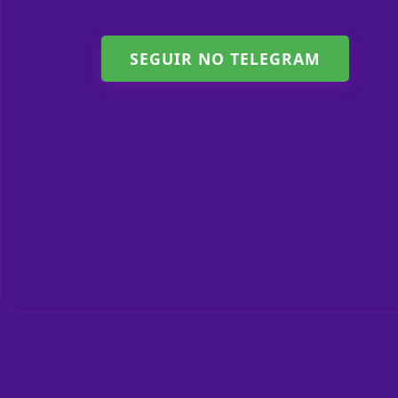
SEGUIR NO TELEGRAM