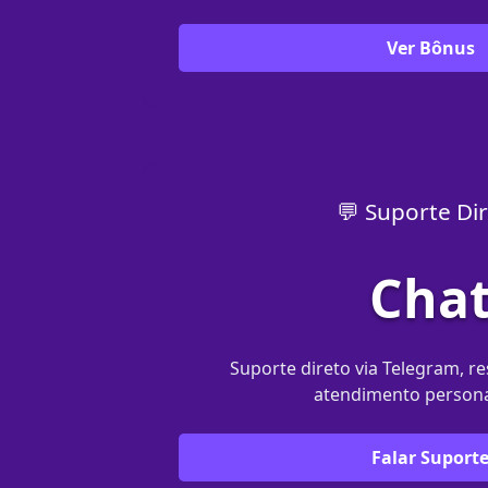
Ver Bônus
💬 Suporte Di
Cha
Suporte direto via Telegram, r
atendimento persona
Falar Suport