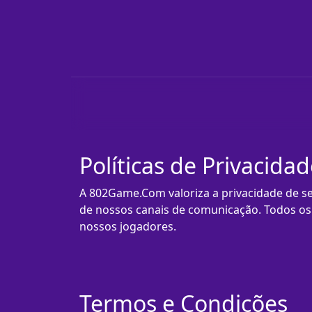
Políticas de Privacida
A 802Game.Com valoriza a privacidade de s
de nossos canais de comunicação. Todos os 
nossos jogadores.
Termos e Condições