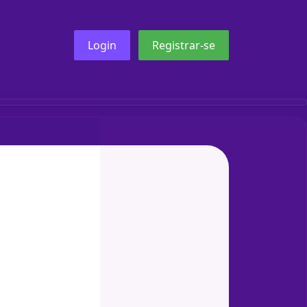
Login
Registrar-se