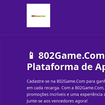
📱 802Game.Com
Plataforma de A
Cadastre-se na 802Game.Com para ganh
em cada recarga. Com a 802Game.Com, 
promoções incríveis e uma experiência d
Junte-se aos vencedores agora!