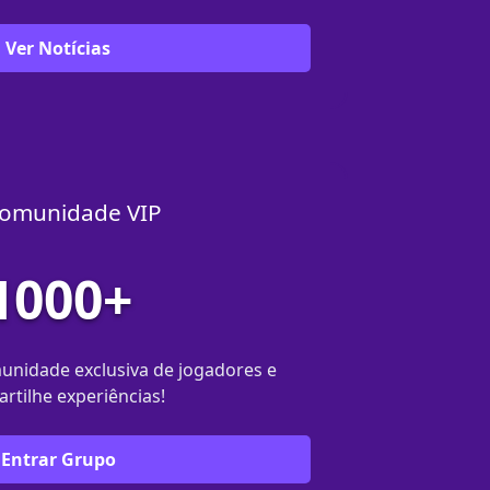
Ver Notícias
Comunidade VIP
1000+
unidade exclusiva de jogadores e
rtilhe experiências!
Entrar Grupo