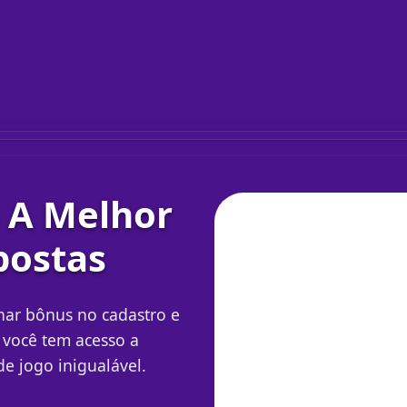
 A Melhor
postas
ar bônus no cadastro e
você tem acesso a
e jogo inigualável.