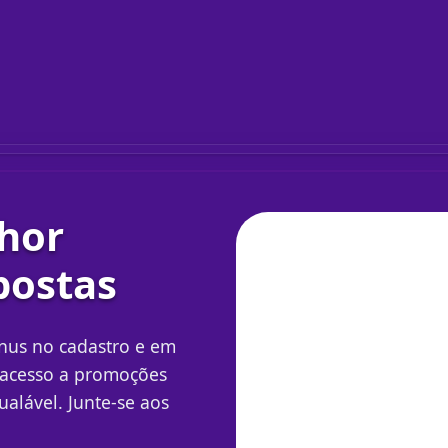
lhor
postas
nus no cadastro e em
 acesso a promoções
ualável. Junte-se aos