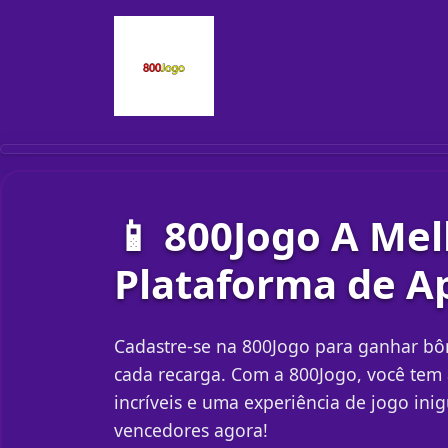
📱 800Jogo A Me
Plataforma de A
Cadastre-se na 800Jogo para ganhar bô
cada recarga. Com a 800Jogo, você tem
incríveis e uma experiência de jogo inig
vencedores agora!