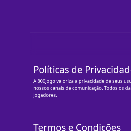
Políticas de Privacida
A 800Jogo valoriza a privacidade de seus u
nossos canais de comunicação. Todos os dad
jogadores.
Termos e Condições