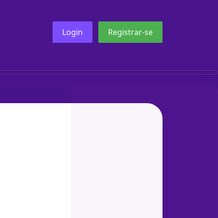
Login
Registrar-se