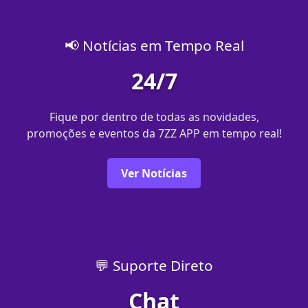
📢 Notícias em Tempo Real
24/7
Fique por dentro de todas as novidades,
promoções e eventos da 7ZZ APP em tempo real!
Ver Notícias
💬 Suporte Direto
Chat