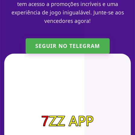
tem acesso a promoções incríveis e uma
experiência de jogo inigualável. Junte-se aos
vencedores agora!
SEGUIR NO TELEGRAM