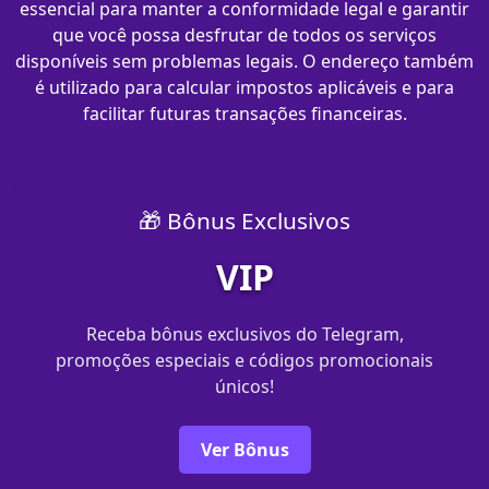
essencial para manter a conformidade legal e garantir
que você possa desfrutar de todos os serviços
disponíveis sem problemas legais. O endereço também
é utilizado para calcular impostos aplicáveis e para
facilitar futuras transações financeiras.
🎁 Bônus Exclusivos
VIP
Receba bônus exclusivos do Telegram,
promoções especiais e códigos promocionais
únicos!
Ver Bônus