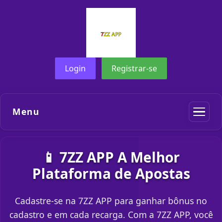
Login
Registrar-se
Menu
📱 7ZZ APP A Melhor
Plataforma de Apostas
Cadastre-se na 7ZZ APP para ganhar bônus no
cadastro e em cada recarga. Com a 7ZZ APP, você