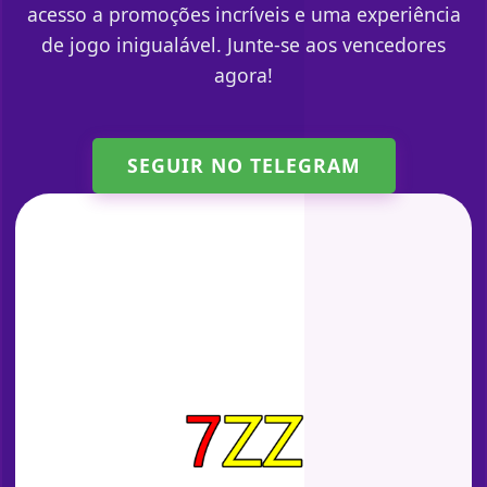
acesso a promoções incríveis e uma experiência
de jogo inigualável. Junte-se aos vencedores
agora!
SEGUIR NO TELEGRAM