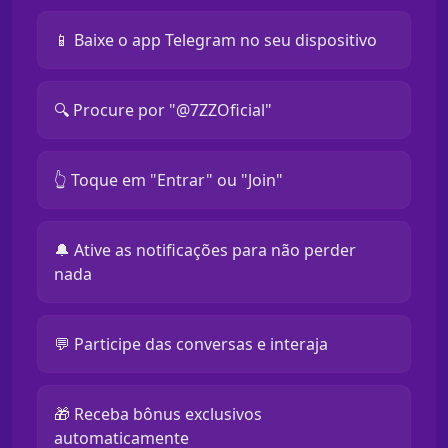
📱 Baixe o app Telegram no seu dispositivo
🔍 Procure por "@7ZZOficial"
👆 Toque em "Entrar" ou "Join"
🔔 Ative as notificações para não perder
nada
💬 Participe das conversas e interaja
🎁 Receba bônus exclusivos
automaticamente