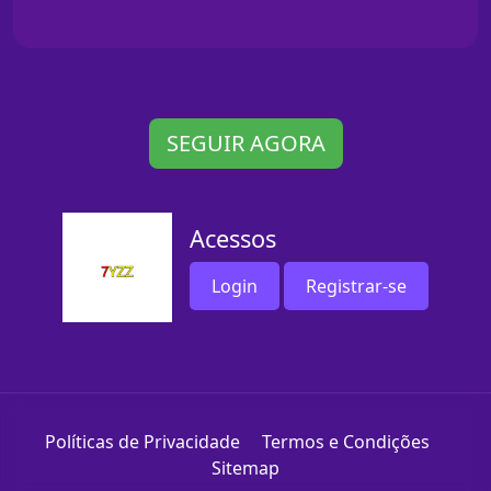
SEGUIR AGORA
Acessos
Login
Registrar-se
Políticas de Privacidade
Termos e Condições
Sitemap