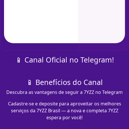
📱 Canal Oficial no Telegram!
📱 Benefícios do Canal
Descubra as vantagens de seguir a 7YZZ no Telegram
Cadastre-se e deposite para aproveitar os melhores
serviços da 7YZZ Brasil — a nova e completa 7YZZ
espera por você!