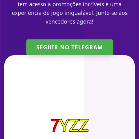
tem acesso a promoções incríveis e uma
experiência de jogo inigualável. Junte-se aos
vencedores agora!
SEGUIR NO TELEGRAM