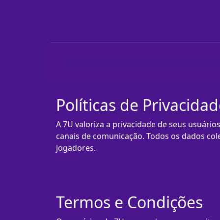
Políticas de Privacida
A 7U valoriza a privacidade de seus usuári
canais de comunicação. Todos os dados cole
jogadores.
Termos e Condições