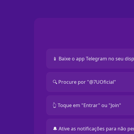
📱 Baixe o app Telegram no seu disp
🔍 Procure por "@7UOficial"
👆 Toque em "Entrar" ou "Join"
🔔 Ative as notificações para não p