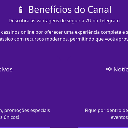
📱 Benefícios do Canal
Descubra as vantagens de seguir a 7U no Telegram
 cassinos online por oferecer uma experiência completa e s
lássico com recursos modernos, permitindo que você apro
sivos
📢 Notí
m, promoções especiais
Fique por dentro d
s únicos!
eventos