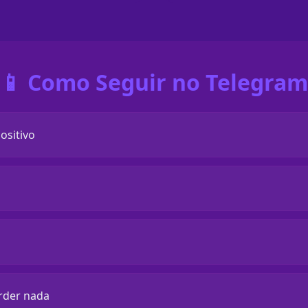
📱 Como Seguir no Telegram
ositivo
erder nada