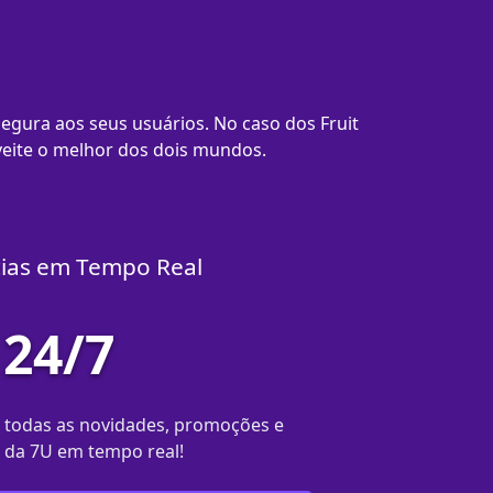
egura aos seus usuários. No caso dos Fruit
veite o melhor dos dois mundos.
cias em Tempo Real
24/7
e todas as novidades, promoções e
 da 7U em tempo real!