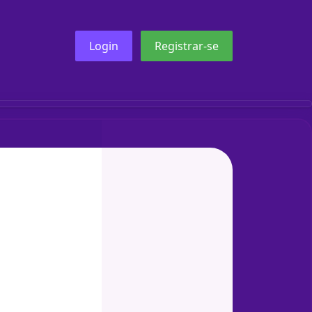
Login
Registrar-se