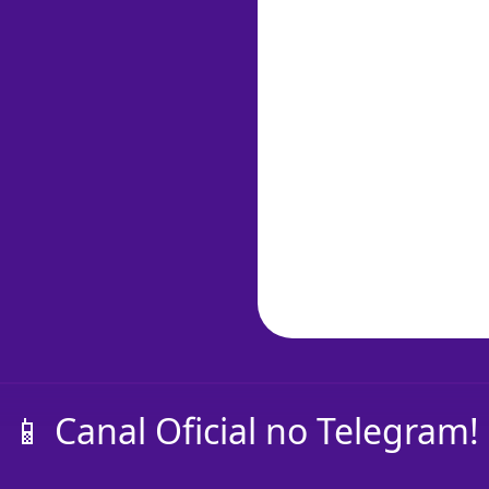
📱 Canal Oficial no Telegram!