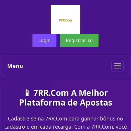
Login
Registrar-se
Menu
📱 7RR.Com A Melhor
Plataforma de Apostas
Cadastre-se na 7RR.Com para ganhar bônus no
cadastro e em cada recarga. Com a 7RR.Com, você