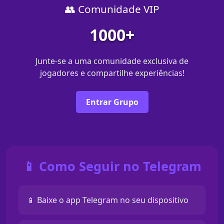
👥 Comunidade VIP
1000+
Junte-se a uma comunidade exclusiva de
jogadores e compartilhe experiências!
Entrar Grupo
📱 Como Seguir no Telegram
📱 Baixe o app Telegram no seu dispositivo