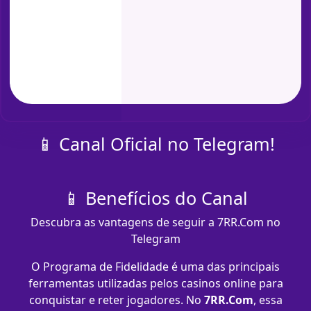
📱 Canal Oficial no Telegram!
📱 Benefícios do Canal
Descubra as vantagens de seguir a 7RR.Com no
Telegram
O Programa de Fidelidade é uma das principais
ferramentas utilizadas pelos casinos online para
conquistar e reter jogadores. No
7RR.Com
, essa