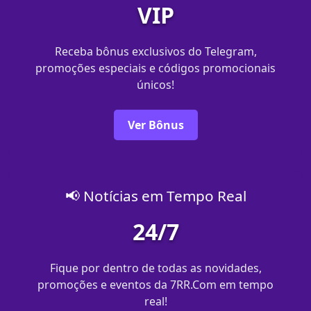
VIP
Receba bônus exclusivos do Telegram,
promoções especiais e códigos promocionais
únicos!
Ver Bônus
📢 Notícias em Tempo Real
24/7
Fique por dentro de todas as novidades,
promoções e eventos da 7RR.Com em tempo
real!