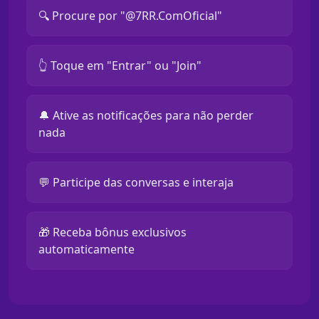
🔍 Procure por "@7RR.ComOficial"
👆 Toque em "Entrar" ou "Join"
🔔 Ative as notificações para não perder
nada
💬 Participe das conversas e interaja
🎁 Receba bônus exclusivos
automaticamente