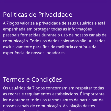
Políticas de Privacidade
A 7Jogos valoriza a privacidade de seus usuários e está
empenhada em proteger todas as informações
pessoais fornecidas durante o uso de nossos canais de
comunicação. Todos os dados coletados são utilizados
exclusivamente para fins de melhoria contínua da
experiência de nossos jogadores.
Termos e Condições
Os usuários da 7Jogos concordam em respeitar todas
as regras e regulamentos estabelecidos. É importante
ler e entender todos os termos antes de participar de
nossos canais de comunicação. A violação destes