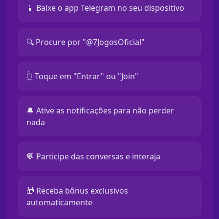
📱 Baixe o app Telegram no seu dispositivo
🔍 Procure por "@7JogosOficial"
👆 Toque em "Entrar" ou "Join"
🔔 Ative as notificações para não perder
nada
💬 Participe das conversas e interaja
🎁 Receba bônus exclusivos
automaticamente