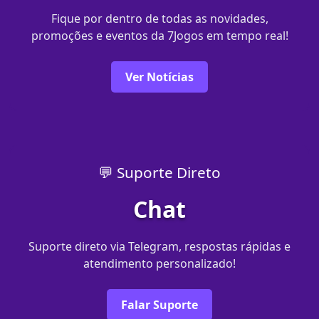
Fique por dentro de todas as novidades,
promoções e eventos da 7Jogos em tempo real!
Ver Notícias
💬 Suporte Direto
Chat
Suporte direto via Telegram, respostas rápidas e
atendimento personalizado!
Falar Suporte