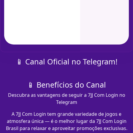
📱 Canal Oficial no Telegram!
📱 Benefícios do Canal
Descubra as vantagens de seguir a 7JJ Com Login no
Telegram
A 7JJ Com Login tem grande variedade de jogos e
atmosfera única — é o melhor lugar da 7JJ Com Login
Brasil para relaxar e aproveitar promoções exclusivas.