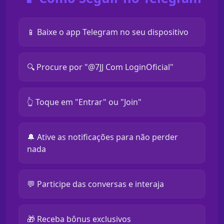
📱 Baixe o app Telegram no seu dispositivo
🔍 Procure por "@7JJ Com LoginOficial"
👆 Toque em "Entrar" ou "Join"
🔔 Ative as notificações para não perder
nada
💬 Participe das conversas e interaja
🎁 Receba bônus exclusivos