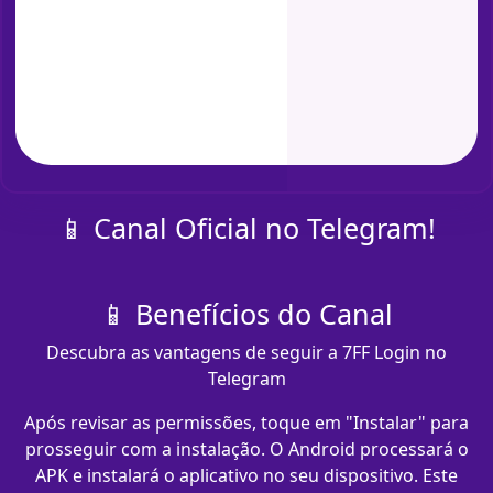
📱 Canal Oficial no Telegram!
📱 Benefícios do Canal
Descubra as vantagens de seguir a 7FF Login no
Telegram
Após revisar as permissões, toque em "Instalar" para
prosseguir com a instalação. O Android processará o
APK e instalará o aplicativo no seu dispositivo. Este