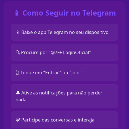
📱 Como Seguir no Telegram
📱 Baixe o app Telegram no seu dispositivo
🔍 Procure por "@7FF LoginOficial"
👆 Toque em "Entrar" ou "Join"
🔔 Ative as notificações para não perder
nada
💬 Participe das conversas e interaja