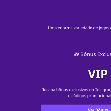
Uma enorme variedade de jogos da
🎁 Bônus Exclu
VIP
Receba bônus exclusivos do Telegra
e códigos promocionai
Ver Bônus