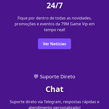
24/7
Fique por dentro de todas as novidades,
promoções e eventos da 79M Game Vip em
tempo real!
Ver Notícias
💬 Suporte Direto
Chat
Suporte direto via Telegram, respostas rápidas e
atendimento personalizado!