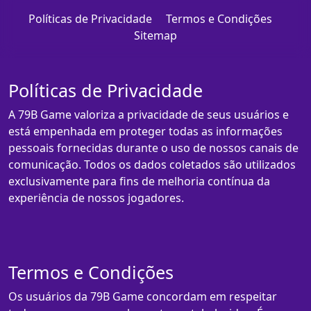
Políticas de Privacidade
Termos e Condições
Sitemap
Políticas de Privacidade
A 79B Game valoriza a privacidade de seus usuários e
está empenhada em proteger todas as informações
pessoais fornecidas durante o uso de nossos canais de
comunicação. Todos os dados coletados são utilizados
exclusivamente para fins de melhoria contínua da
experiência de nossos jogadores.
Termos e Condições
Os usuários da 79B Game concordam em respeitar