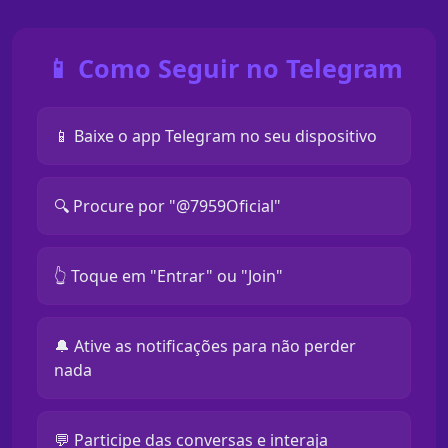
📱 Como Seguir no Telegram
📱 Baixe o app Telegram no seu dispositivo
🔍 Procure por "@7959Oficial"
👆 Toque em "Entrar" ou "Join"
🔔 Ative as notificações para não perder
nada
💬 Participe das conversas e interaja