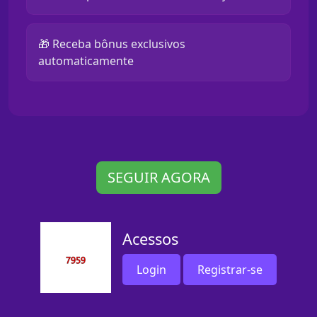
🎁 Receba bônus exclusivos
automaticamente
SEGUIR AGORA
Acessos
Login
Registrar-se