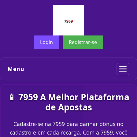
Login
Registrar-se
Menu
📱 7959 A Melhor Plataforma
de Apostas
Cadastre-se na 7959 para ganhar bônus no
cadastro e em cada recarga. Com a 7959, você