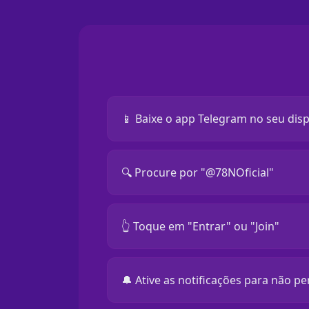
📱 Baixe o app Telegram no seu disp
🔍 Procure por "@78NOficial"
👆 Toque em "Entrar" ou "Join"
🔔 Ative as notificações para não p