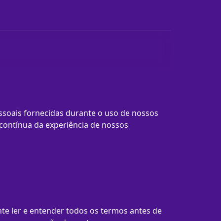
ssoais fornecidas durante o uso de nossos
 contínua da experiência de nossos
te ler e entender todos os termos antes de