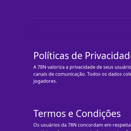
Políticas de Privacida
A 78N valoriza a privacidade de seus usuár
canais de comunicação. Todos os dados cole
jogadores.
Termos e Condições
Os usuários da 78N concordam em respeitar 