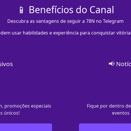
📱 Benefícios do Canal
Descubra as vantagens de seguir a 78N no Telegram
em usar habilidades e experiência para conquistar vitórias
sivos
📢 Notí
m, promoções especiais
Fique por dentro d
s únicos!
eventos