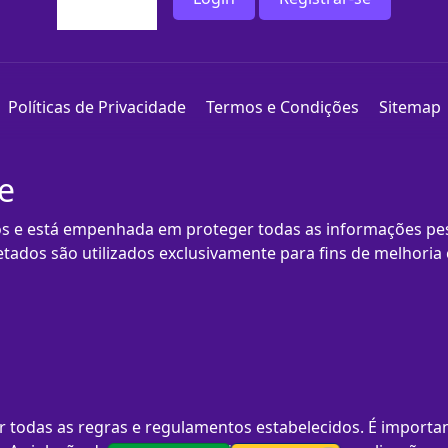
Políticas de Privacidade
Termos e Condições
Sitemap
de
ios e está empenhada em proteger todas as informações pe
tados são utilizados exclusivamente para fins de melhoria
todas as regras e regulamentos estabelecidos. É importan