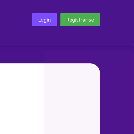
Login
Registrar-se