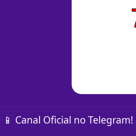
📱 Canal Oficial no Telegram!