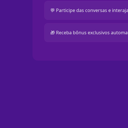
💬 Participe das conversas e interaj
🎁 Receba bônus exclusivos autom