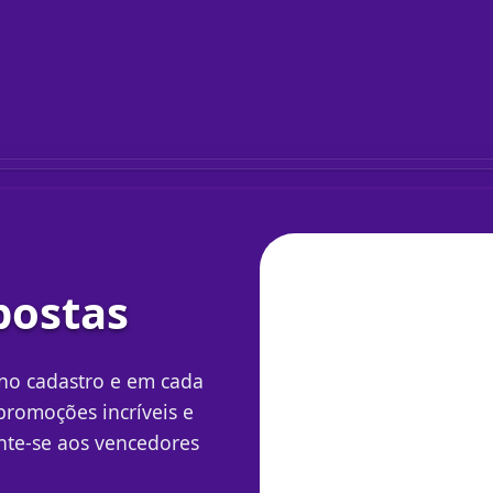
postas
no cadastro e em cada
promoções incríveis e
unte-se aos vencedores