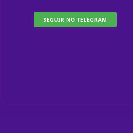
SEGUIR NO TELEGRAM