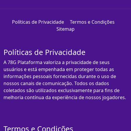
Políticas de Privacidade
Termos e Condições
Sitemap
Políticas de Privacidade
A 78G Plataforma valoriza a privacidade de seus
usuários e está empenhada em proteger todas as
informações pessoais fornecidas durante o uso de
nossos canais de comunicação. Todos os dados
coletados são utilizados exclusivamente para fins de
melhoria contínua da experiência de nossos jogadores.
Termos e Condições