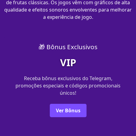
de frutas clássicas. Os jogos vêm com gráficos de alta
qualidade e efeitos sonoros envolventes para melhorar
a experiência de jogo.
🎁 Bônus Exclusivos
VIP
Receba bônus exclusivos do Telegram,
promoções especiais e códigos promocionais
únicos!
Ver Bônus