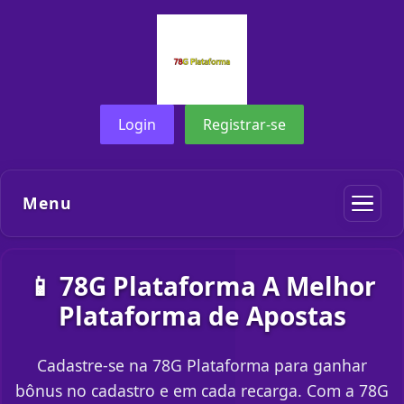
Login
Registrar-se
Menu
📱 78G Plataforma A Melhor
Plataforma de Apostas
Cadastre-se na 78G Plataforma para ganhar
bônus no cadastro e em cada recarga. Com a 78G