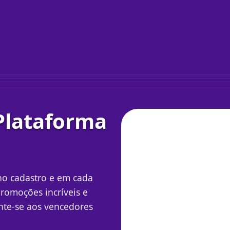
Plataforma
no cadastro e em cada
romoções incríveis e
unte-se aos vencedores