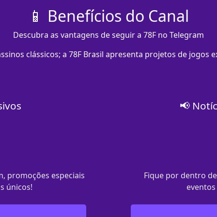
📱 Benefícios do Canal
Descubra as vantagens de seguir a 78F no Telegram
ssinos clássicos; a 78F Brasil apresenta projetos de jogos 
sivos
📢 Notí
m, promoções especiais
Fique por dentro d
s únicos!
eventos