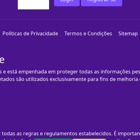
Políticas de Privacidade
Termos e Condições
Sitemap
de
ios e está empenhada em proteger todas as informações pe
tados são utilizados exclusivamente para fins de melhoria
todas as regras e regulamentos estabelecidos. É importan