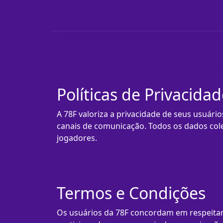
Políticas de Privacida
A 78F valoriza a privacidade de seus usuár
canais de comunicação. Todos os dados cole
jogadores.
Termos e Condições
Os usuários da 78F concordam em respeitar 