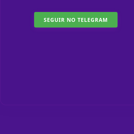
SEGUIR NO TELEGRAM