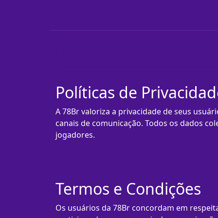
Políticas de Privacida
A 78Br valoriza a privacidade de seus usuá
canais de comunicação. Todos os dados cole
jogadores.
Termos e Condições
Os usuários da 78Br concordam em respeitar