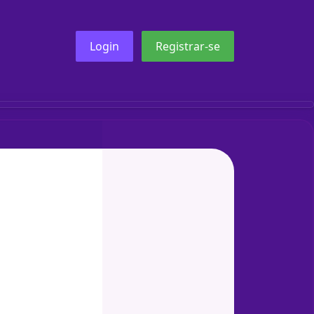
Login
Registrar-se