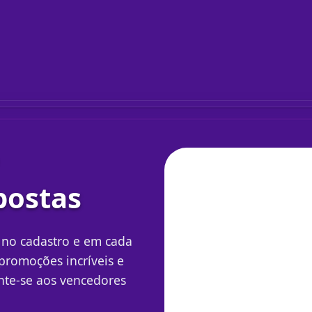
postas
 no cadastro e em cada
promoções incríveis e
unte-se aos vencedores