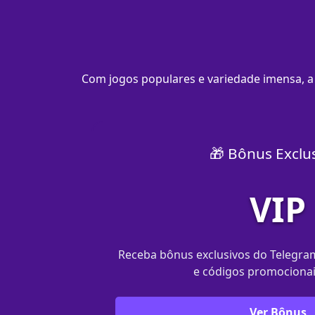
Com jogos populares e variedade imensa, a 
🎁 Bônus Exclu
VIP
Receba bônus exclusivos do Telegra
e códigos promocionai
Ver Bônus