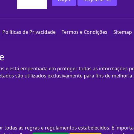
Políticas de Privacidade
Termos e Condições
Sitemap
de
rios e está empenhada em proteger todas as informações p
tados são utilizados exclusivamente para fins de melhoria
 todas as regras e regulamentos estabelecidos. É importa