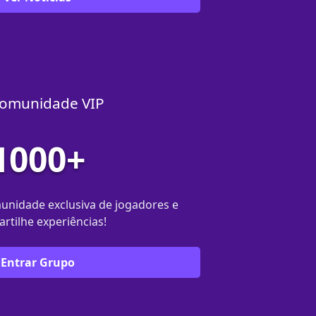
Comunidade VIP
1000+
unidade exclusiva de jogadores e
rtilhe experiências!
Entrar Grupo