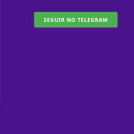
SEGUIR NO TELEGRAM