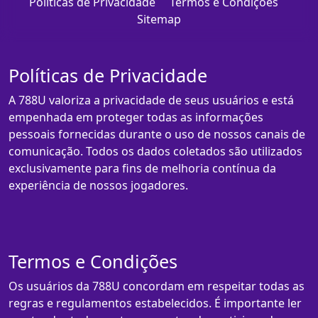
Políticas de Privacidade
Termos e Condições
Sitemap
Políticas de Privacidade
A 788U valoriza a privacidade de seus usuários e está
empenhada em proteger todas as informações
pessoais fornecidas durante o uso de nossos canais de
comunicação. Todos os dados coletados são utilizados
exclusivamente para fins de melhoria contínua da
experiência de nossos jogadores.
Termos e Condições
Os usuários da 788U concordam em respeitar todas as
regras e regulamentos estabelecidos. É importante ler