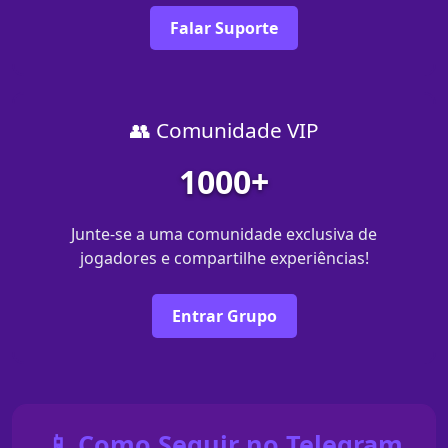
Falar Suporte
👥 Comunidade VIP
1000+
Junte-se a uma comunidade exclusiva de
jogadores e compartilhe experiências!
Entrar Grupo
📱 Como Seguir no Telegram