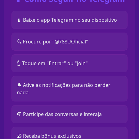
📱 Baixe o app Telegram no seu dispositivo
🔍 Procure por "@788UOficial"
👆 Toque em "Entrar" ou "Join"
🔔 Ative as notificações para não perder
nada
💬 Participe das conversas e interaja
🎁 Receba bônus exclusivos