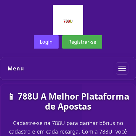
Login
Registrar-se
Menu
📱 788U A Melhor Plataforma
de Apostas
Cadastre-se na 788U para ganhar bônus no
cadastro e em cada recarga. Com a 788U, você