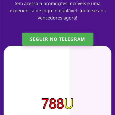
tem acesso a promoções incríveis e uma
experiência de jogo inigualável. Junte-se aos
vencedores agora!
SEGUIR NO TELEGRAM