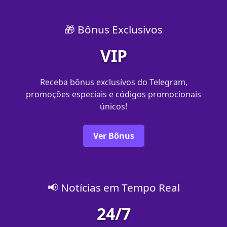
🎁 Bônus Exclusivos
VIP
Receba bônus exclusivos do Telegram,
promoções especiais e códigos promocionais
únicos!
Ver Bônus
📢 Notícias em Tempo Real
24/7