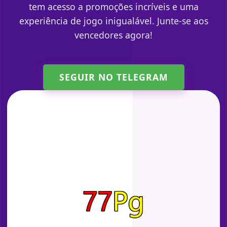
tem acesso a promoções incríveis e uma
experiência de jogo inigualável. Junte-se aos
vencedores agora!
SEGUIR NO TELEGRAM