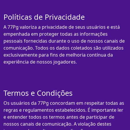
Políticas de Privacidade
A 77Pg valoriza a privacidade de seus usuários e está
empenhada em proteger todas as informações
pessoais fornecidas durante o uso de nossos canais de
comunicação. Todos os dados coletados são utilizados
exclusivamente para fins de melhoria contínua da
experiência de nossos jogadores.
Termos e Condições
Os usuários da 77Pg concordam em respeitar todas as
regras e regulamentos estabelecidos. É importante ler
e entender todos os termos antes de participar de
nossos canais de comunicação. A violação destes