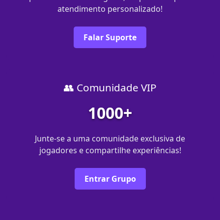
atendimento personalizado!
Falar Suporte
👥 Comunidade VIP
1000+
Junte-se a uma comunidade exclusiva de
jogadores e compartilhe experiências!
Entrar Grupo