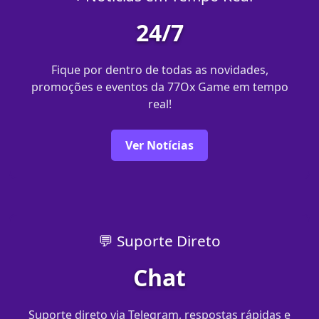
24/7
Fique por dentro de todas as novidades,
promoções e eventos da 77Ox Game em tempo
real!
Ver Notícias
💬 Suporte Direto
Chat
Suporte direto via Telegram, respostas rápidas e