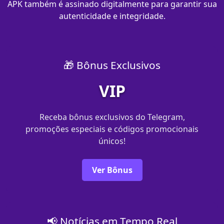
APK também é assinado digitalmente para garantir sua
autenticidade e integridade.
🎁 Bônus Exclusivos
VIP
Receba bônus exclusivos do Telegram,
promoções especiais e códigos promocionais
únicos!
Ver Bônus
📢 Notícias em Tempo Real