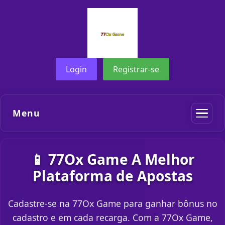
Login
Registrar-se
Menu
📱 77Ox Game A Melhor
Plataforma de Apostas
Cadastre-se na 77Ox Game para ganhar bônus no
cadastro e em cada recarga. Com a 77Ox Game,