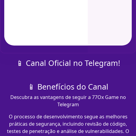
📱 Canal Oficial no Telegram!
📱 Benefícios do Canal
Descubra as vantagens de seguir a 77Ox Game no
Telegram
O processo de desenvolvimento segue as melhores
práticas de segurança, incluindo revisão de código,
testes de penetração e análise de vulnerabilidades. O