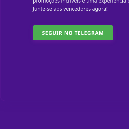
promoções incríveis e uma experiência d
Junte-se aos vencedores agora!
SEGUIR NO TELEGRAM