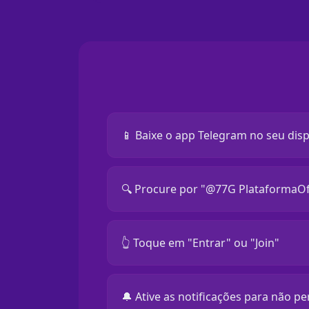
📱 Baixe o app Telegram no seu disp
🔍 Procure por "@77G PlataformaOfi
👆 Toque em "Entrar" ou "Join"
🔔 Ative as notificações para não p