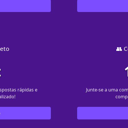
reto
👥 
t
espostas rápidas e
Junte-se a uma com
lizado!
compa
e