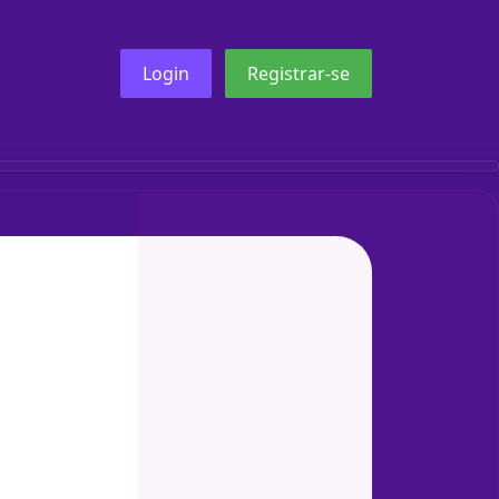
Login
Registrar-se