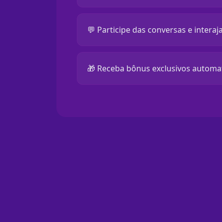
💬 Participe das conversas e interaj
🎁 Receba bônus exclusivos autom