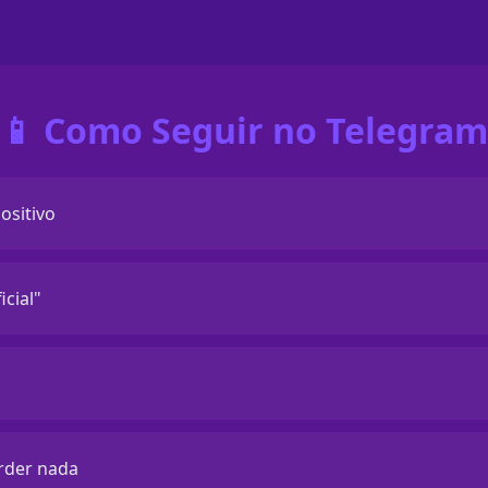
📱 Como Seguir no Telegram
ositivo
cial"
erder nada