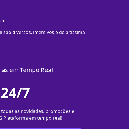
ram
 são diversos, imersivos e de altíssima
cias em Tempo Real
24/7
e todas as novidades, promoções e
G Plataforma em tempo real!