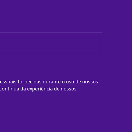
essoais fornecidas durante o uso de nossos
 contínua da experiência de nossos