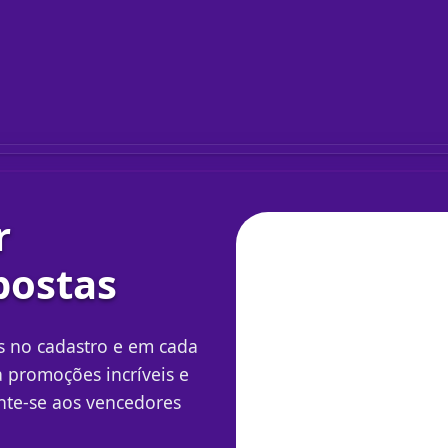
r
postas
 no cadastro e em cada
 promoções incríveis e
unte-se aos vencedores