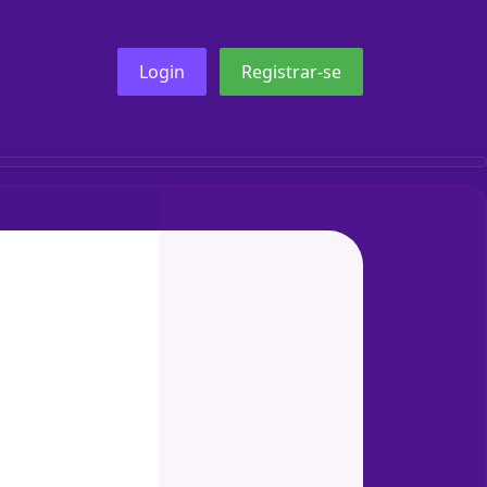
Login
Registrar-se