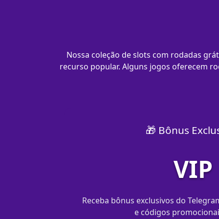
Nossa coleção de slots com rodadas gráti
recurso popular. Alguns jogos oferecem r
🎁 Bônus Exclu
VIP
Receba bônus exclusivos do Telegra
e códigos promocionai