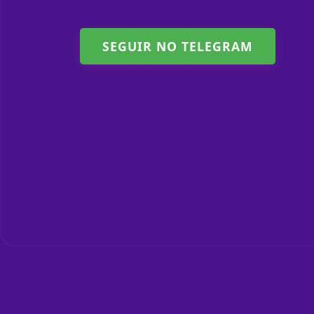
SEGUIR NO TELEGRAM