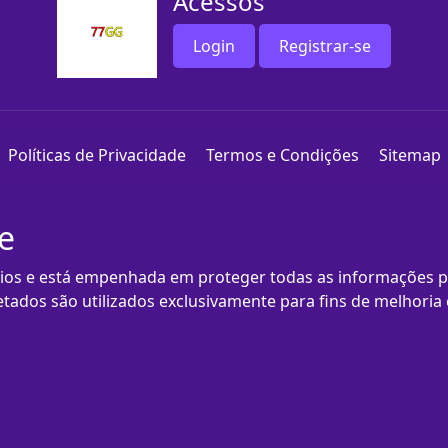
Acessos
Login
Registrar-se
Políticas de Privacidade
Termos e Condições
Sitemap
de
ários e está empenhada em proteger todas as informações p
tados são utilizados exclusivamente para fins de melhoria