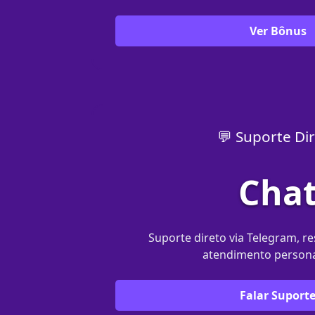
Ver Bônus
💬 Suporte Di
Cha
Suporte direto via Telegram, r
atendimento persona
Falar Suport