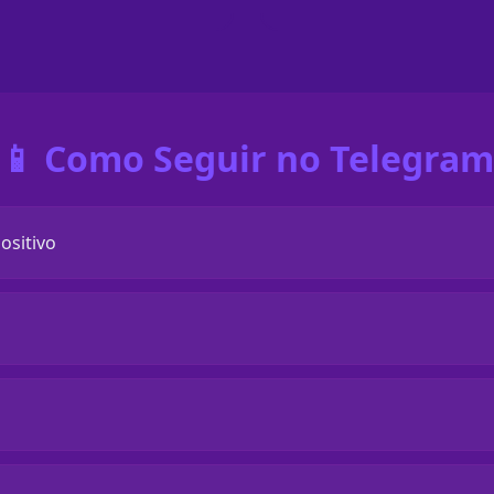
📱 Como Seguir no Telegram
ositivo