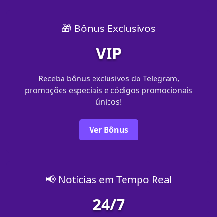
🎁 Bônus Exclusivos
VIP
Receba bônus exclusivos do Telegram,
promoções especiais e códigos promocionais
únicos!
Ver Bônus
📢 Notícias em Tempo Real
24/7