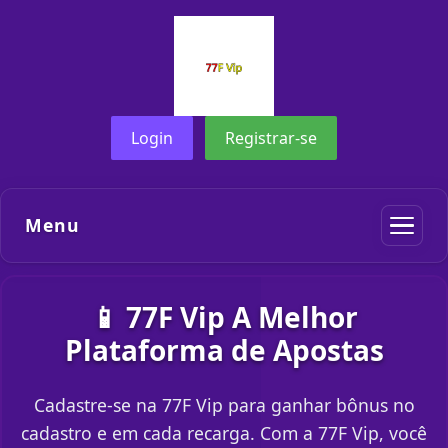
Login
Registrar-se
Menu
📱 77F Vip A Melhor
Plataforma de Apostas
Cadastre-se na 77F Vip para ganhar bônus no
cadastro e em cada recarga. Com a 77F Vip, você