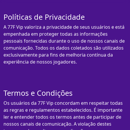
Políticas de Privacidade
A 77F Vip valoriza a privacidade de seus usuários e está
empenhada em proteger todas as informações
pessoais fornecidas durante o uso de nossos canais de
comunicação. Todos os dados coletados são utilizados
exclusivamente para fins de melhoria contínua da
experiência de nossos jogadores.
Termos e Condições
Os usuários da 77F Vip concordam em respeitar todas
as regras e regulamentos estabelecidos. É importante
ler e entender todos os termos antes de participar de
nossos canais de comunicação. A violação destes