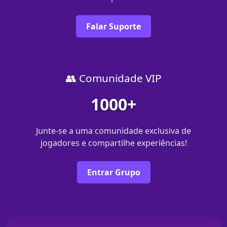
Falar Suporte
👥 Comunidade VIP
1000+
Junte-se a uma comunidade exclusiva de
jogadores e compartilhe experiências!
Entrar Grupo