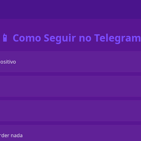
📱 Como Seguir no Telegram
ositivo
erder nada