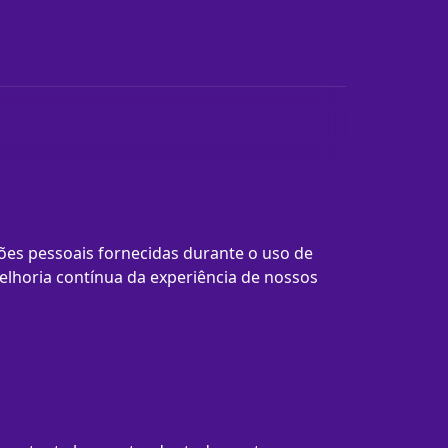
ões pessoais fornecidas durante o uso de
elhoria contínua da experiência de nossos