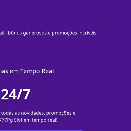
sil , bônus generosos e promoções incríveis
cias em Tempo Real
24/7
e todas as novidades, promoções e
777Pg Slot em tempo real!