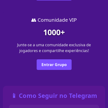
👥 Comunidade VIP
1000+
Junte-se a uma comunidade exclusiva de
jogadores e compartilhe experiências!
Entrar Grupo
📱 Como Seguir no Telegram