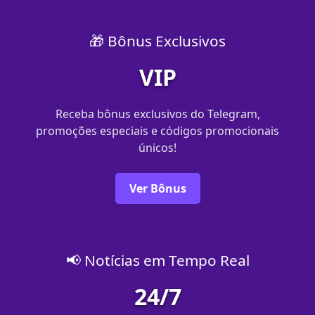
🎁 Bônus Exclusivos
VIP
Receba bônus exclusivos do Telegram,
promoções especiais e códigos promocionais
únicos!
Ver Bônus
📢 Notícias em Tempo Real
24/7