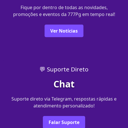
Fique por dentro de todas as novidades,
promoções e eventos da 777Pg em tempo real!
Ver Notícias
💬 Suporte Direto
Chat
Suporte direto via Telegram, respostas rápidas e
atendimento personalizado!
Falar Suporte