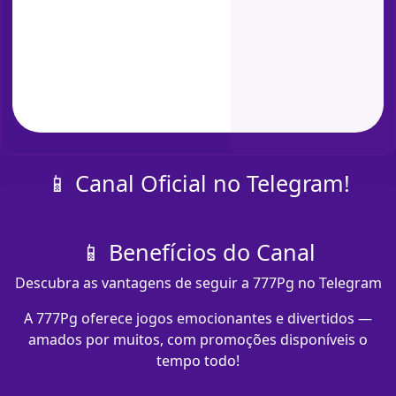
📱 Canal Oficial no Telegram!
📱 Benefícios do Canal
Descubra as vantagens de seguir a 777Pg no Telegram
A 777Pg oferece jogos emocionantes e divertidos —
amados por muitos, com promoções disponíveis o
tempo todo!