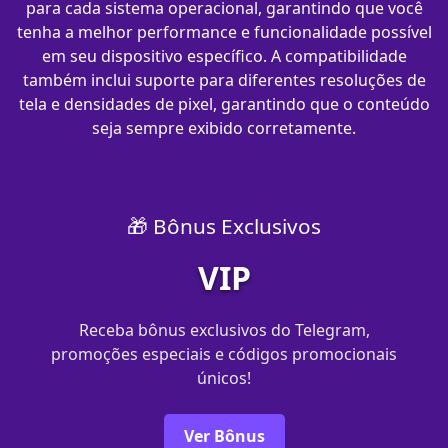
para cada sistema operacional, garantindo que você
tenha a melhor performance e funcionalidade possível
em seu dispositivo específico. A compatibilidade
também inclui suporte para diferentes resoluções de
tela e densidades de pixel, garantindo que o conteúdo
seja sempre exibido corretamente.
🎁 Bônus Exclusivos
VIP
Receba bônus exclusivos do Telegram,
promoções especiais e códigos promocionais
únicos!
Ver Bônus