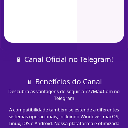
📱 Canal Oficial no Telegram!
📱 Benefícios do Canal
Descubra as vantagens de seguir a 777Max.Com no
Telegram
A compatibilidade também se estende a diferentes
sistemas operacionais, incluindo Windows, macOS,
Linux, iOS e Android. Nossa plataforma é otimizada