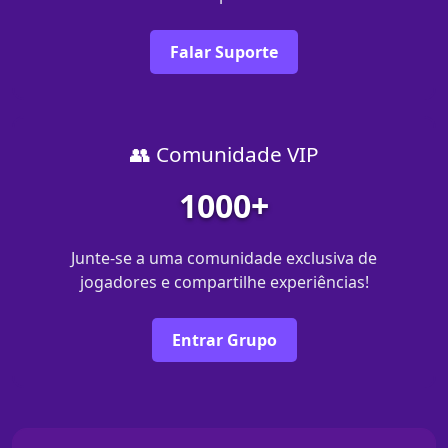
Falar Suporte
👥 Comunidade VIP
1000+
Junte-se a uma comunidade exclusiva de
jogadores e compartilhe experiências!
Entrar Grupo