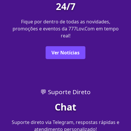
24/7
Fique por dentro de todas as novidades,
promoções e eventos da 777Lov.Com em tempo
real!
Ver Notícias
💬 Suporte Direto
Chat
Suporte direto via Telegram, respostas rápidas e
atendimento personalizado!