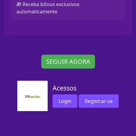
🎁 Receba bônus exclusivos
automaticamente
SEGUIR AGORA
Acessos
Login
Registrar-se