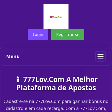
Login
Registrar-se
Menu
📱 777Lov.Com A Melhor
Plataforma de Apostas
Cadastre-se na 777Lov.Com para ganhar bônus no
cadastro e em cada recarga. Com a 777Lov.Com,