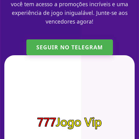
você tem acesso a promoções incríveis e uma
experiência de jogo inigualável. Junte-se aos
vencedores agora!
SEGUIR NO TELEGRAM