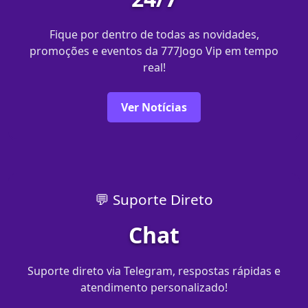
Fique por dentro de todas as novidades,
promoções e eventos da 777Jogo Vip em tempo
real!
Ver Notícias
💬 Suporte Direto
Chat
Suporte direto via Telegram, respostas rápidas e
atendimento personalizado!