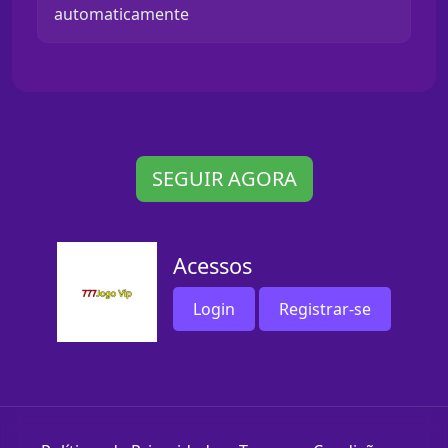
automaticamente
SEGUIR AGORA
Acessos
Login
Registrar-se