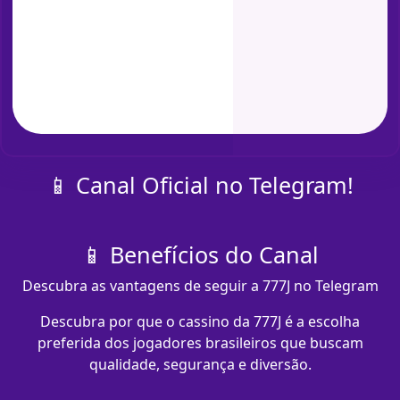
📱 Canal Oficial no Telegram!
📱 Benefícios do Canal
Descubra as vantagens de seguir a 777J no Telegram
Descubra por que o cassino da 777J é a escolha
preferida dos jogadores brasileiros que buscam
qualidade, segurança e diversão.