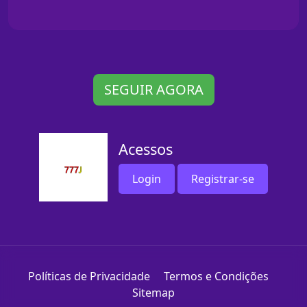
SEGUIR AGORA
Acessos
Login
Registrar-se
Políticas de Privacidade
Termos e Condições
Sitemap