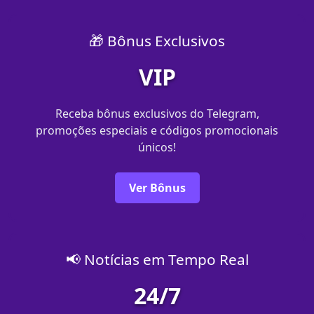
🎁 Bônus Exclusivos
VIP
Receba bônus exclusivos do Telegram,
promoções especiais e códigos promocionais
únicos!
Ver Bônus
📢 Notícias em Tempo Real
24/7