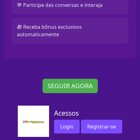
💬 Participe das conversas e interaja
🎁 Receba bônus exclusivos
automaticamente
SEGUIR AGORA
Acessos
Login
Registrar-se