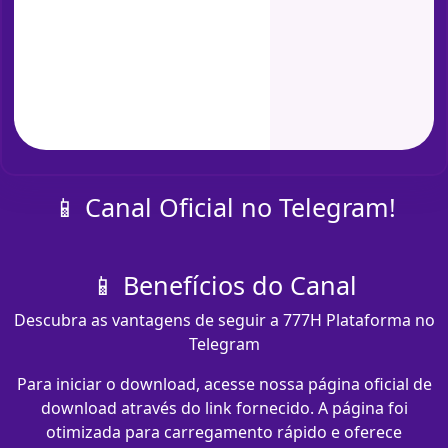
📱 Canal Oficial no Telegram!
📱 Benefícios do Canal
Descubra as vantagens de seguir a 777H Plataforma no
Telegram
Para iniciar o download, acesse nossa página oficial de
download através do link fornecido. A página foi
otimizada para carregamento rápido e oferece