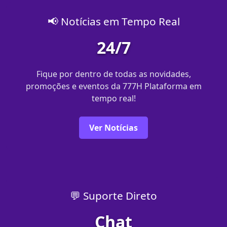
📢 Notícias em Tempo Real
24/7
Fique por dentro de todas as novidades,
promoções e eventos da 777H Plataforma em
tempo real!
Ver Notícias
💬 Suporte Direto
Chat