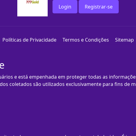
Login
Registrar-se
Políticas de Privacidade
Termos e Condições
Sitemap
de
suários e está empenhada em proteger todas as informaçõe
os coletados são utilizados exclusivamente para fins de m