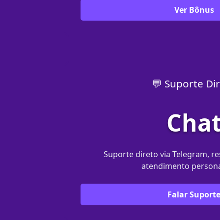
Ver Bônus
💬 Suporte Di
Cha
Suporte direto via Telegram, r
atendimento persona
Falar Suport