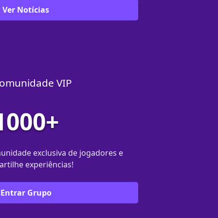
Ver Notícias
Comunidade VIP
1000+
unidade exclusiva de jogadores e
rtilhe experiências!
Entrar Grupo