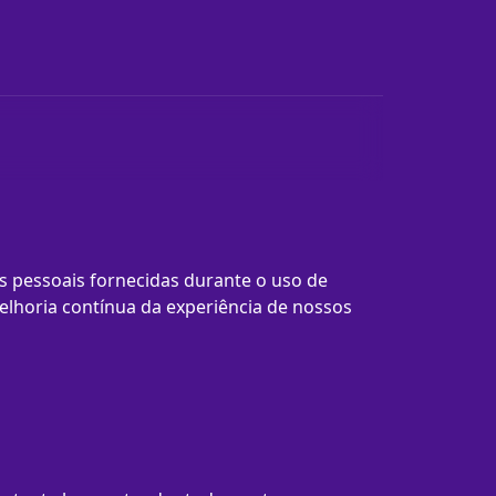
s pessoais fornecidas durante o uso de
elhoria contínua da experiência de nossos