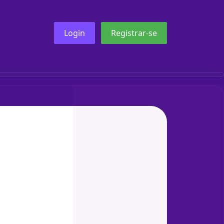
Login
Registrar-se