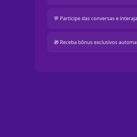
💬 Participe das conversas e interaj
🎁 Receba bônus exclusivos autom