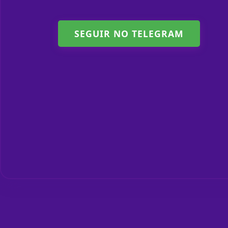
SEGUIR NO TELEGRAM