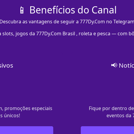
📱 Benefícios do Canal
Descubra as vantagens de seguir a 777Dy.Com no Telegra
 slots, jogos da 777Dy.Com Brasil , roleta e pesca — com 
sivos
📢 Notí
m, promoções especiais
Fique por dentro d
s únicos!
eventos da 