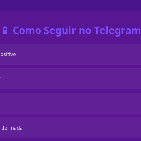
📱 Como Seguir no Telegram
ositivo
"
erder nada