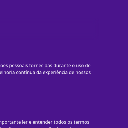
ões pessoais fornecidas durante o uso de
elhoria contínua da experiência de nossos
mportante ler e entender todos os termos