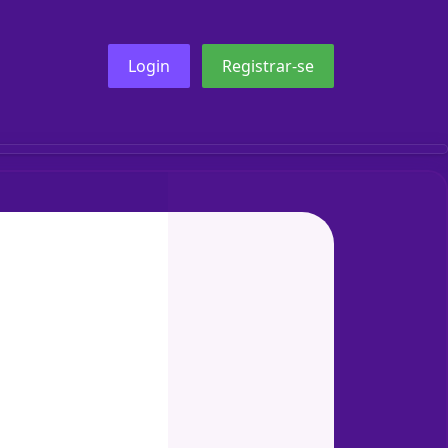
Login
Registrar-se