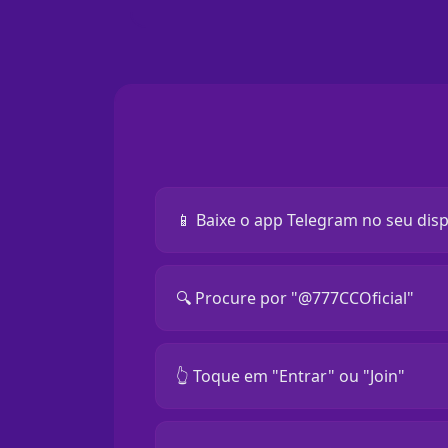
📱 Baixe o app Telegram no seu disp
🔍 Procure por "@777CCOficial"
👆 Toque em "Entrar" ou "Join"