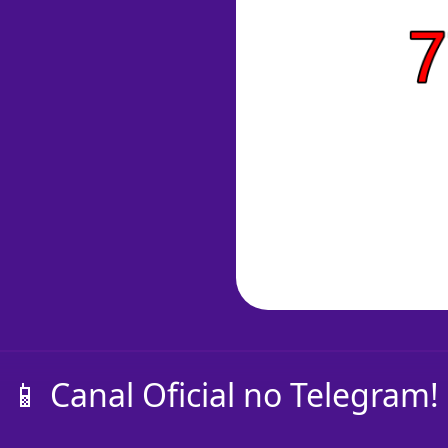
📱 Canal Oficial no Telegram!