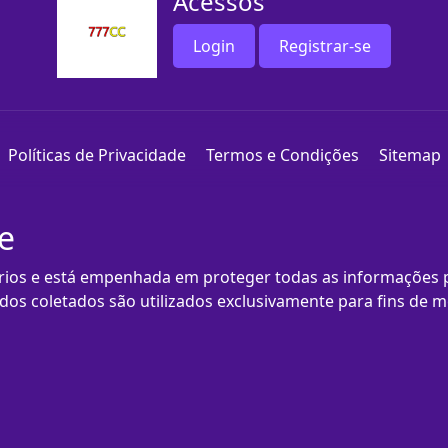
Acessos
Login
Registrar-se
Políticas de Privacidade
Termos e Condições
Sitemap
de
ários e está empenhada em proteger todas as informações 
os coletados são utilizados exclusivamente para fins de m