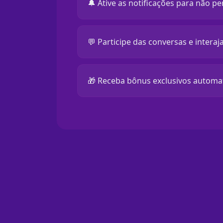
🔔 Ative as notificações para não p
💬 Participe das conversas e interaj
🎁 Receba bônus exclusivos autom