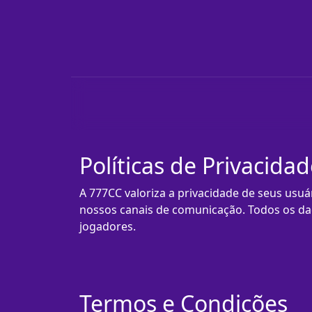
Políticas de Privacida
A 777CC valoriza a privacidade de seus usu
nossos canais de comunicação. Todos os dad
jogadores.
Termos e Condições