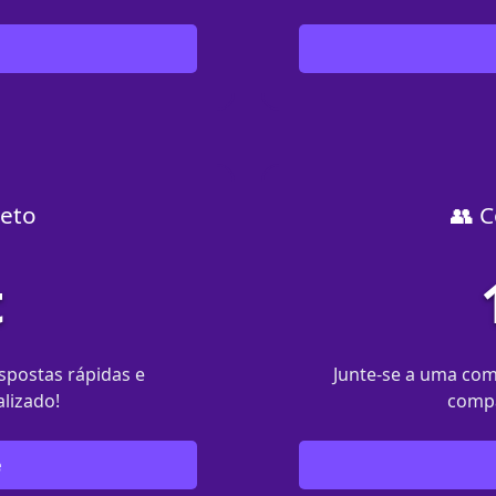
reto
👥 
t
espostas rápidas e
Junte-se a uma com
lizado!
compa
e