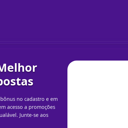
Melhor
postas
 bônus no cadastro e em
tem acesso a promoções
ualável. Junte-se aos