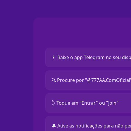
📱 Baixe o app Telegram no seu disp
🔍 Procure por "@777AA.ComOficial
👆 Toque em "Entrar" ou "Join"
🔔 Ative as notificações para não p