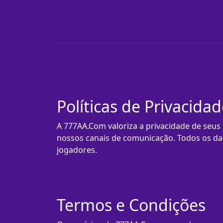
Políticas de Privacida
A 777AA.Com valoriza a privacidade de seu
nossos canais de comunicação. Todos os dad
jogadores.
Termos e Condições