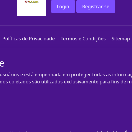
Login
Registrar-se
Políticas de Privacidade
Termos e Condições
Sitemap
de
s usuários e está empenhada em proteger todas as informaç
os coletados são utilizados exclusivamente para fins de m