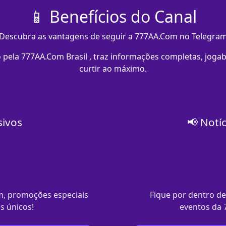
📱 Benefícios do Canal
Descubra as vantagens de seguir a 777AA.Com no Telegra
pela 777AA.Com Brasil , traz informações completas, jogab
curtir ao máximo.
sivos
📢 Notí
m, promoções especiais
Fique por dentro d
s únicos!
eventos da 