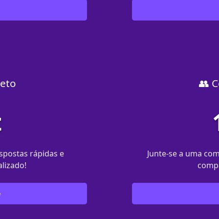
reto
👥 
t
espostas rápidas e
Junte-se a uma com
lizado!
compa
e