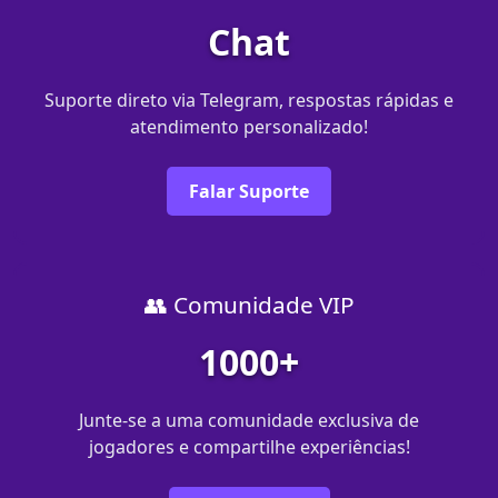
Chat
Suporte direto via Telegram, respostas rápidas e
atendimento personalizado!
Falar Suporte
👥 Comunidade VIP
1000+
Junte-se a uma comunidade exclusiva de
jogadores e compartilhe experiências!