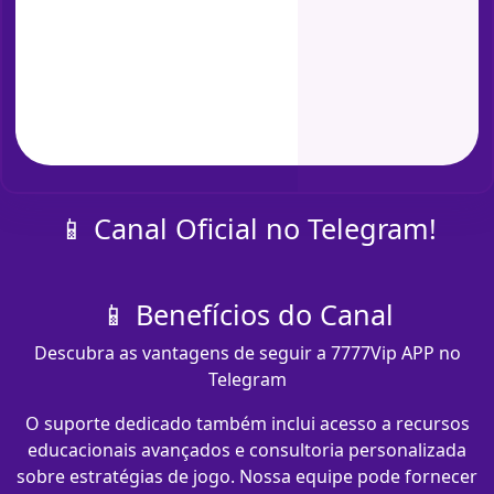
📱 Canal Oficial no Telegram!
📱 Benefícios do Canal
Descubra as vantagens de seguir a 7777Vip APP no
Telegram
O suporte dedicado também inclui acesso a recursos
educacionais avançados e consultoria personalizada
sobre estratégias de jogo. Nossa equipe pode fornecer