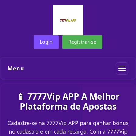
Login
Registrar-se
Menu
📱 7777Vip APP A Melhor
Plataforma de Apostas
Cadastre-se na 7777Vip APP para ganhar bônus
no cadastro e em cada recarga. Com a 7777Vip