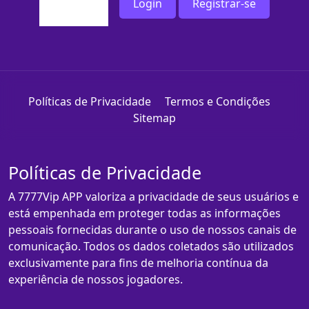
Login
Registrar-se
Políticas de Privacidade
Termos e Condições
Sitemap
Políticas de Privacidade
A 7777Vip APP valoriza a privacidade de seus usuários e
está empenhada em proteger todas as informações
pessoais fornecidas durante o uso de nossos canais de
comunicação. Todos os dados coletados são utilizados
exclusivamente para fins de melhoria contínua da
experiência de nossos jogadores.