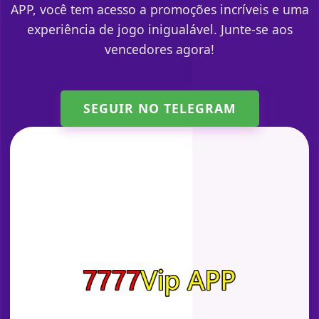
APP, você tem acesso a promoções incríveis e uma
experiência de jogo inigualável. Junte-se aos
vencedores agora!
SEGUIR NO TELEGRAM