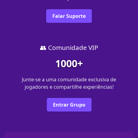
Falar Suporte
👥 Comunidade VIP
1000+
Junte-se a uma comunidade exclusiva de
jogadores e compartilhe experiências!
Entrar Grupo