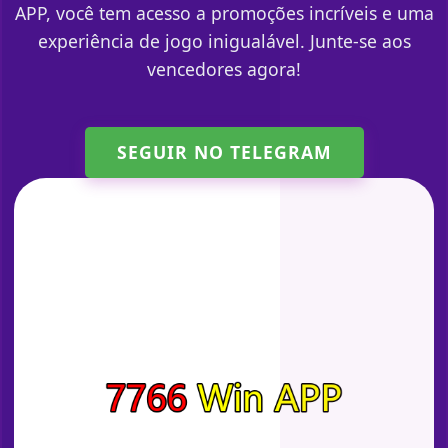
APP, você tem acesso a promoções incríveis e uma
experiência de jogo inigualável. Junte-se aos
vencedores agora!
SEGUIR NO TELEGRAM