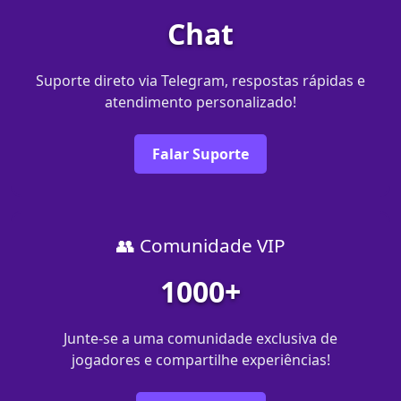
Chat
Suporte direto via Telegram, respostas rápidas e
atendimento personalizado!
Falar Suporte
👥 Comunidade VIP
1000+
Junte-se a uma comunidade exclusiva de
jogadores e compartilhe experiências!