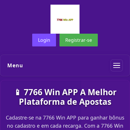
Login
Registrar-se
Menu
📱 7766 Win APP A Melhor
Plataforma de Apostas
Cadastre-se na 7766 Win APP para ganhar bônus
no cadastro e em cada recarga. Com a 7766 Win