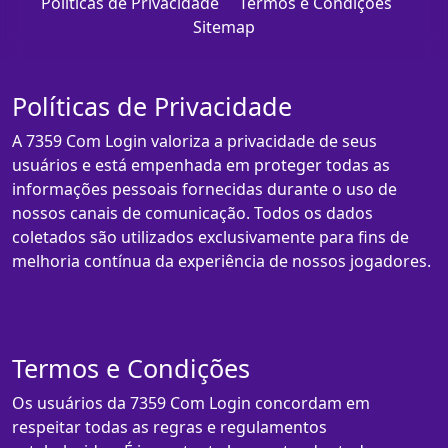
Políticas de Privacidade
Termos e Condições
Sitemap
Políticas de Privacidade
A 7359 Com Login valoriza a privacidade de seus
usuários e está empenhada em proteger todas as
informações pessoais fornecidas durante o uso de
nossos canais de comunicação. Todos os dados
coletados são utilizados exclusivamente para fins de
melhoria contínua da experiência de nossos jogadores.
Termos e Condições
Os usuários da 7359 Com Login concordam em
respeitar todas as regras e regulamentos