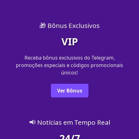
🎁 Bônus Exclusivos
VIP
Receba bônus exclusivos do Telegram,
promoções especiais e códigos promocionais
únicos!
Ver Bônus
📢 Notícias em Tempo Real
24/7