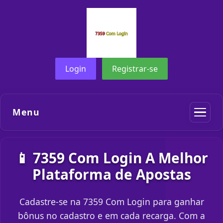
Login
Registrar-se
Menu
📱 7359 Com Login A Melhor
Plataforma de Apostas
Cadastre-se na 7359 Com Login para ganhar
bônus no cadastro e em cada recarga. Com a