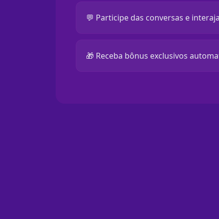
💬 Participe das conversas e interaj
🎁 Receba bônus exclusivos autom