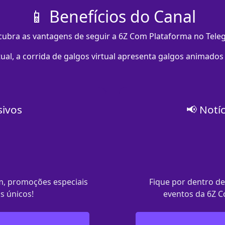
📱 Benefícios do Canal
ubra as vantagens de seguir a 6Z Com Plataforma no Tel
tual, a corrida de galgos virtual apresenta galgos animad
sivos
📢 Notí
m, promoções especiais
Fique por dentro d
s únicos!
eventos da 6Z C