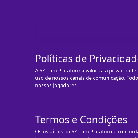
Políticas de Privacida
A 6Z Com Plataforma valoriza a privacidad
uso de nossos canais de comunicação. Todos
nossos jogadores.
Termos e Condições
Os usuários da 6Z Com Plataforma concorda