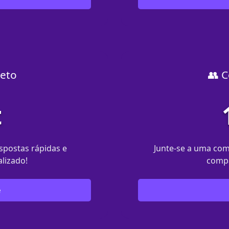
reto
👥 
t
espostas rápidas e
Junte-se a uma com
lizado!
compa
e