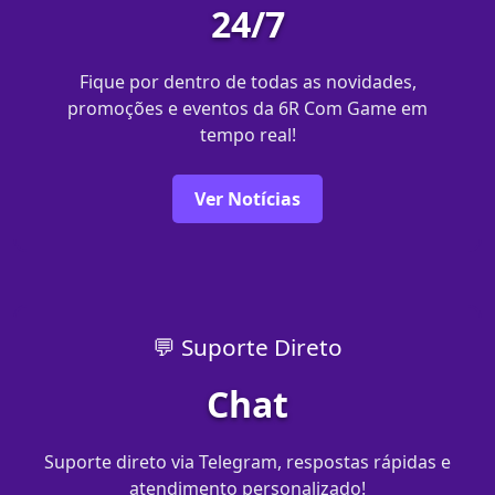
24/7
Fique por dentro de todas as novidades,
promoções e eventos da 6R Com Game em
tempo real!
Ver Notícias
💬 Suporte Direto
Chat
Suporte direto via Telegram, respostas rápidas e
atendimento personalizado!