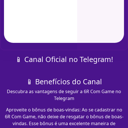
📱 Canal Oficial no Telegram!
📱 Benefícios do Canal
Descubra as vantagens de seguir a 6R Com Game no
Telegram
Aproveite o bônus de boas-vindas: Ao se cadastrar no
6R Com Game, não deixe de resgatar o bônus de boas-
vindas. Esse bônus é uma excelente maneira de