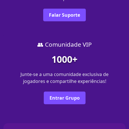
Falar Suporte
👥 Comunidade VIP
1000+
Junte-se a uma comunidade exclusiva de
jogadores e compartilhe experiências!
Entrar Grupo