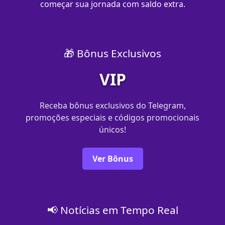
começar sua jornada com saldo extra.
🎁 Bônus Exclusivos
VIP
Receba bônus exclusivos do Telegram,
promoções especiais e códigos promocionais
únicos!
Ver Bônus
📢 Notícias em Tempo Real