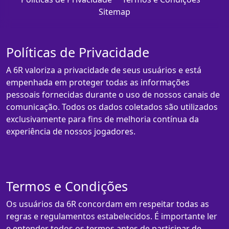
Sitemap
Políticas de Privacidade
A 6R valoriza a privacidade de seus usuários e está
empenhada em proteger todas as informações
pessoais fornecidas durante o uso de nossos canais de
comunicação. Todos os dados coletados são utilizados
exclusivamente para fins de melhoria contínua da
experiência de nossos jogadores.
Termos e Condições
Os usuários da 6R concordam em respeitar todas as
regras e regulamentos estabelecidos. É importante ler
e entender todos os termos antes de participar de