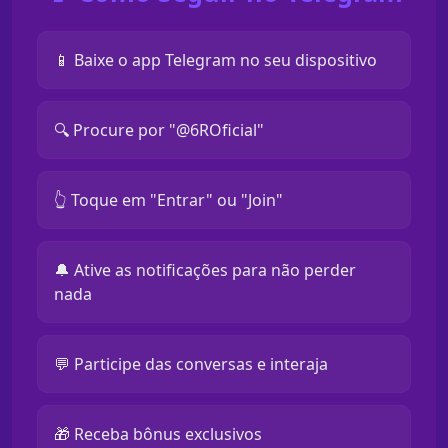
📱 Baixe o app Telegram no seu dispositivo
🔍 Procure por "@6ROficial"
👆 Toque em "Entrar" ou "Join"
🔔 Ative as notificações para não perder
nada
💬 Participe das conversas e interaja
🎁 Receba bônus exclusivos