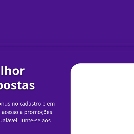
lhor
postas
ônus no cadastro e em
m acesso a promoções
ualável. Junte-se aos