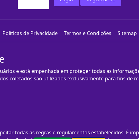
Políticas de Privacidade
Termos e Condições
Sitemap
de
usuários e está empenhada em proteger todas as informaçõe
os coletados são utilizados exclusivamente para fins de m
itar todas as regras e regulamentos estabelecidos. É imp