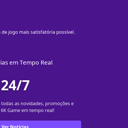
e jogo mais satisfatória possível.
cias em Tempo Real
24/7
e todas as novidades, promoções e
 6K Game em tempo real!
Ver Notícias