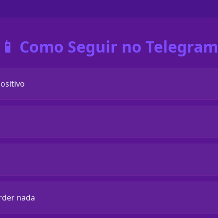
📱 Como Seguir no Telegram
ositivo
erder nada