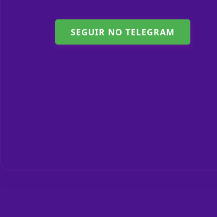
SEGUIR NO TELEGRAM