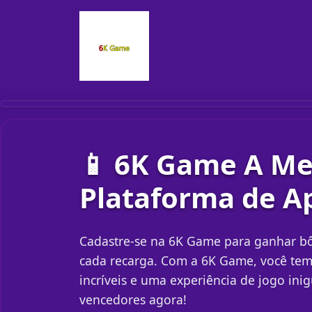
📱 6K Game A Me
Plataforma de A
Cadastre-se na 6K Game para ganhar b
cada recarga. Com a 6K Game, você te
incríveis e uma experiência de jogo inig
vencedores agora!