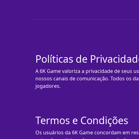
Políticas de Privacida
A 6K Game valoriza a privacidade de seus 
nossos canais de comunicação. Todos os dad
jogadores.
Termos e Condições
Os usuários da 6K Game concordam em respe