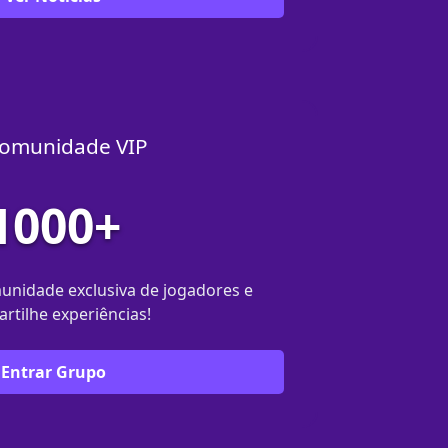
Comunidade VIP
1000+
unidade exclusiva de jogadores e
rtilhe experiências!
Entrar Grupo