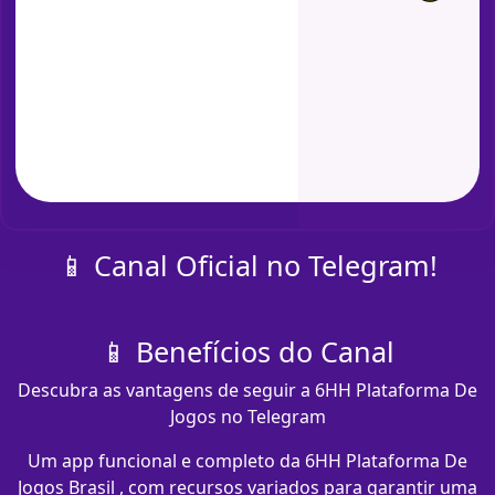
📱 Canal Oficial no Telegram!
📱 Benefícios do Canal
Descubra as vantagens de seguir a 6HH Plataforma De
Jogos no Telegram
Um app funcional e completo da 6HH Plataforma De
Jogos Brasil , com recursos variados para garantir uma