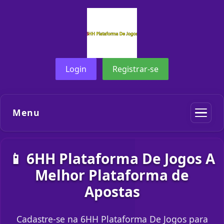
Login
Registrar-se
Menu
📱 6HH Plataforma De Jogos A
Melhor Plataforma de
Apostas
Cadastre-se na 6HH Plataforma De Jogos para