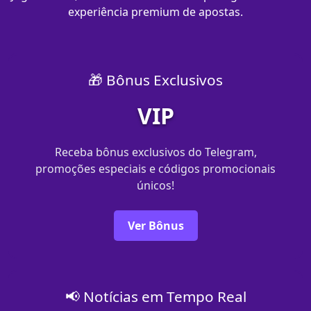
experiência premium de apostas.
🎁 Bônus Exclusivos
VIP
Receba bônus exclusivos do Telegram,
promoções especiais e códigos promocionais
únicos!
Ver Bônus
📢 Notícias em Tempo Real