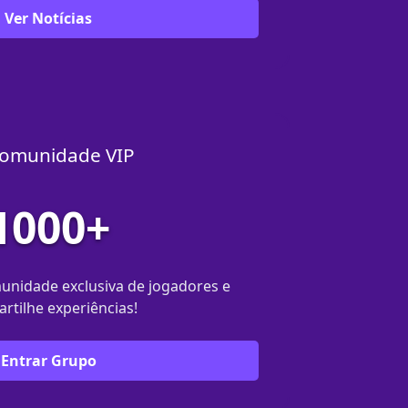
Ver Notícias
Comunidade VIP
1000+
unidade exclusiva de jogadores e
rtilhe experiências!
Entrar Grupo