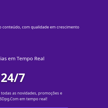
 o conteúdo, com qualidade em crescimento
cias em Tempo Real
24/7
e todas as novidades, promoções e
 6Dpg.Com em tempo real!