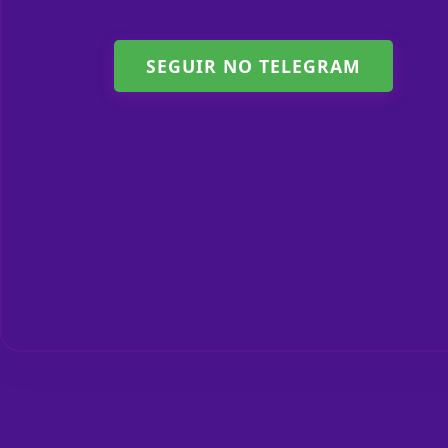
SEGUIR NO TELEGRAM