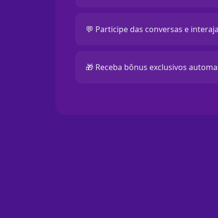
💬 Participe das conversas e interaj
🎁 Receba bônus exclusivos autom