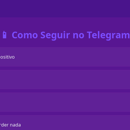
📱 Como Seguir no Telegram
ositivo
erder nada