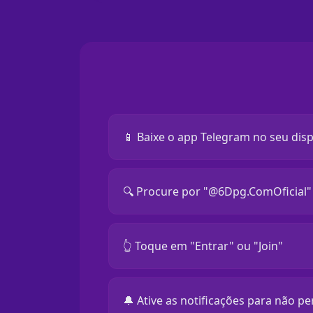
📱 Baixe o app Telegram no seu disp
🔍 Procure por "@6Dpg.ComOficial"
👆 Toque em "Entrar" ou "Join"
🔔 Ative as notificações para não p