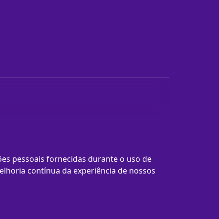
es pessoais fornecidas durante o uso de
elhoria contínua da experiência de nossos