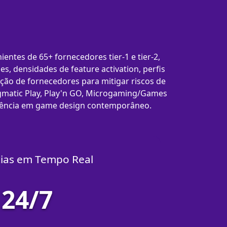
ntes de 65+ fornecedores tier-1 e tier-2,
, densidades de feature activation, perfis
ação de fornecedores para mitigar riscos de
matic Play, Play'n GO, Microgaming/Games
celência em game design contemporâneo.
cias em Tempo Real
24/7