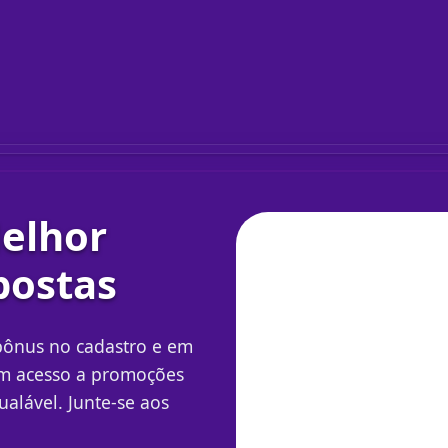
elhor
postas
bônus no cadastro e em
em acesso a promoções
ualável. Junte-se aos