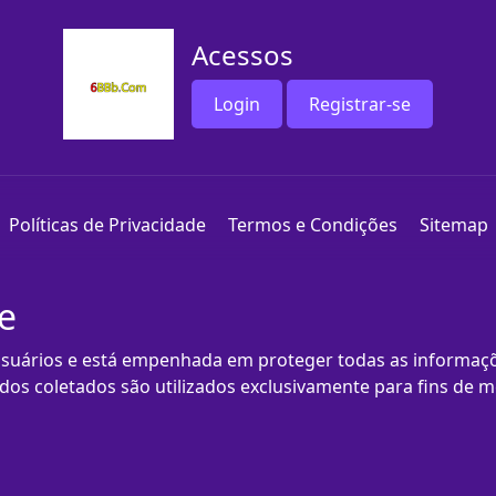
Acessos
Login
Registrar-se
Políticas de Privacidade
Termos e Condições
Sitemap
de
 usuários e está empenhada em proteger todas as informaçõ
os coletados são utilizados exclusivamente para fins de m