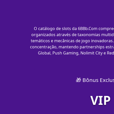
O catálogo de slots da 6BBb.Com compreen
organizados através de taxonomias multidi
temáticos e mecânicas de jogo inovadoras. 
concentração, mantendo partnerships est
Global, Push Gaming, Nolimit City e R
🎁 Bônus Exclu
VIP